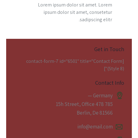
Lorem ipsum dolor sit amet. Lorem
ipsum dolor sit amet, consetetur
sadipscing elitr.
Get in Touch
[contact-form-7 id="6501" title="Contact Form
(Style 8)"]
Contact Info
Germany —
785 15h Street, Office 478
Berlin, De 81566
info@email.com